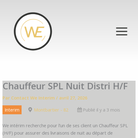
Aller
au
contenu
Chauffeur SPL Nuit Distri H/F
Par
Contact We Interim
/
avril 27, 2026
Interim
Montbartier - 82
Publié il y a 3 mois
We intérim recherche pour l’un de ses client un Chauffeur SPL
(H/F) pour assurer des livraisons de nuit au départ de